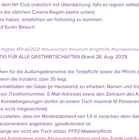
dem NY.Club (natürlich mit Überdachung, falls es regnen sollte).
s die üblichen Corona-Regeln (siehe unten).

tze haben, empfehlen wir frühzeitig zu kommen.

auf Euren Besuch.
#lgbtq
#Pride2021
#muenchen
#munich
#nightlife
#terrassenl
chen für die Außengastronomie die Testpflicht sowie die Pflicht 
nn die Inzidenz über 35 liegt.
Kontaktdaten der Gäste (je Hausstand) zu erheben: Namen und Vo
tion (Telefonnummer, E-Mail-Adresse) sowie den Zeitraum des A
n Kontaktregelungen dürfen an einem Tisch maximal 10 Personen 
e nicht mitgerechnet)
rzustellen, dass ein Mindestabstand von 1,5 m zwischen allen Gäs
sonenkreis angehören, gewährleistet ist
olange sie nicht am Tisch sitzen, FFP2-Maskenpflicht.
en Symptomen einer Atemwegsinfektion wird der Zutritt und Au