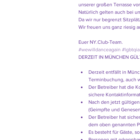
unserer großen Terrasse vor 
Natürlich gelten auch bei un
Da wir nur begrenzt Sitzplä
Wir freuen uns ganz riesig 
Euer NY.Club-Team.
#wewilldanceagain
#lgbtqia
Derzeit entfällt in Mün
Terminbuchung, auch we
Der Betreiber hat die 
sichere Kontaktinforma
Nach den jetzt gültige
(Geimpfte und Genesen
Der Betreiber hat siche
dem oben genannten Per
Es besteht für Gäste, s
Personen mit erkennbar