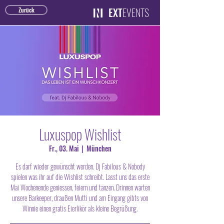
EXT
EVENTS
Zurück
Luxuspop Wishlist
Fr., 03. Mai
  |  
München
Es darf wieder gewünscht werden. Dj Fabilous & Nobody
spielen was ihr auf die Wishlist schreibt. Lasst uns das erste
Mai Wochenende geniessen, feiern und tanzen. Drinnen warten
unsere Barkeeper, draußen Mutti und am Eingang gibts von
Winnie einen gratis Eierlikör als kleine Begrüßung.