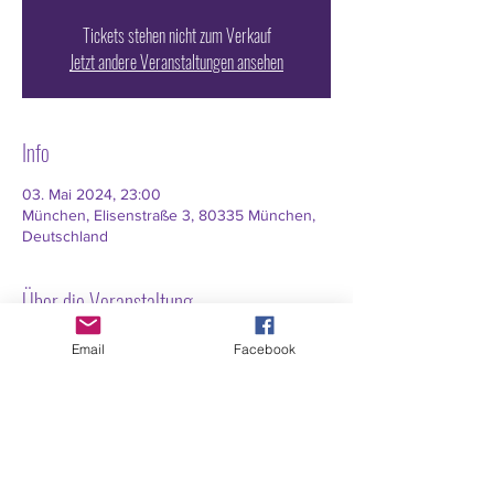
Tickets stehen nicht zum Verkauf
Jetzt andere Veranstaltungen ansehen
Info
03. Mai 2024, 23:00
München, Elisenstraße 3, 80335 München,
Deutschland
Über die Veranstaltung
Eure Musikwünsche könnt ihr bis Freitag 21 
Email
Facebook
Uhr hier eintragen:
https://www.luxuspop.de/wishlist