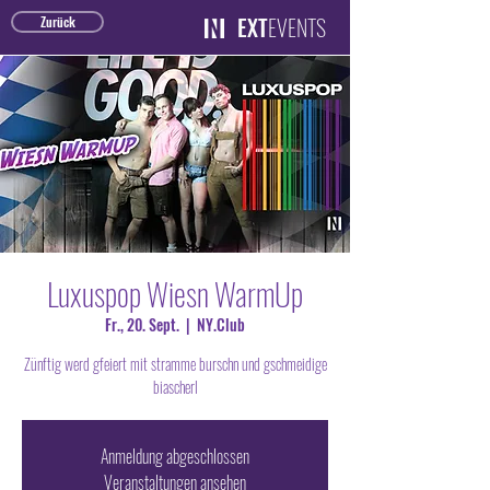
EXT
EVENTS
Zurück
Luxuspop Wiesn WarmUp
Fr., 20. Sept.
  |  
NY.Club
Zünftig werd gfeiert mit stramme burschn und gschmeidige
biascherl
Anmeldung abgeschlossen
Veranstaltungen ansehen