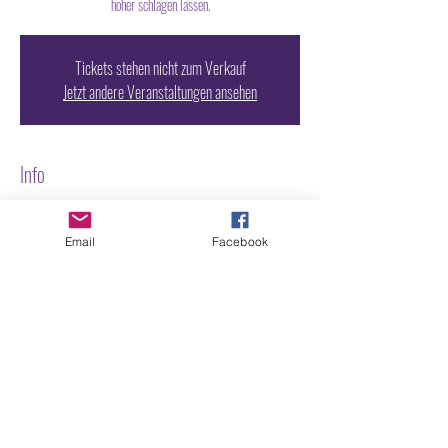
höher schlagen lassen.
Tickets stehen nicht zum Verkauf
Jetzt andere Veranstaltungen ansehen
Info
14. Juni 2024, 23:00
München, Elisenstraße 3, 80335 München,
Email
Facebook
Deutschland
TICKET VORVERKAUF NY.CLUB
www.nyclub.de