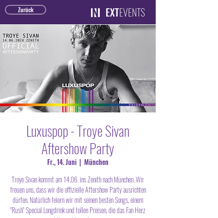
EXT
EVENTS
Zurück
Luxuspop - Troye Sivan
Aftershow Party
Fr., 14. Juni
  |  
München
Troye Sivan kommt am 14.06. ins Zenith nach München. Wir
freuen uns, dass wir die offizielle Aftershow Party ausrichten
dürfen. Natürlich feiern wir mit seinen besten Songs, einem
"Rush" Special Longdrink und tollen Preisen, die das Fan Herz