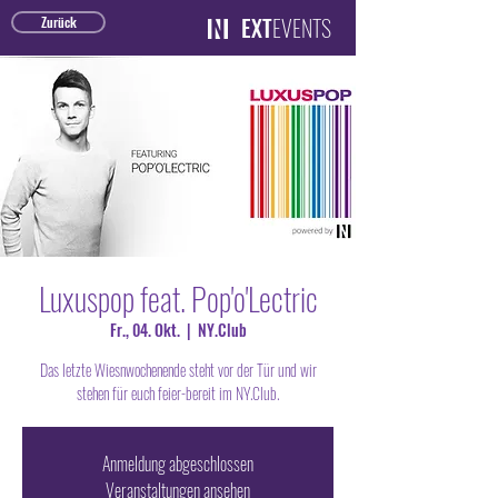
EXT
EVENTS
Zurück
Luxuspop feat. Pop'o'Lectric
Fr., 04. Okt.
  |  
NY.Club
Das letzte Wiesnwochenende steht vor der Tür und wir
stehen für euch feier-bereit im NY.Club.
Anmeldung abgeschlossen
Veranstaltungen ansehen