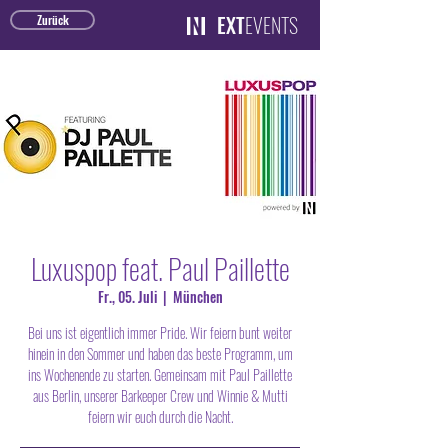
EXT
EVENTS
Zurück
Luxuspop feat. Paul Paillette
Fr., 05. Juli
  |  
München
Bei uns ist eigentlich immer Pride. Wir feiern bunt weiter
hinein in den Sommer und haben das beste Programm, um
ins Wochenende zu starten. Gemeinsam mit Paul Paillette
aus Berlin, unserer Barkeeper Crew und Winnie & Mutti
feiern wir euch durch die Nacht.