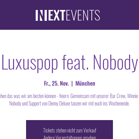
EXT
EVENTS
Luxuspop feat. Nobody
Fr., 25. Nov.
  |  
München
hen das was wir am besten können - feiern. Gemeinsam mit unserer Bar Crew, Winnie 
Nobody und Support von Denny Deluxe tanzen wir mit euch ins Wochenende.
Tickets stehen nicht zum Verkauf
Andere Veranstaltungen ansehen