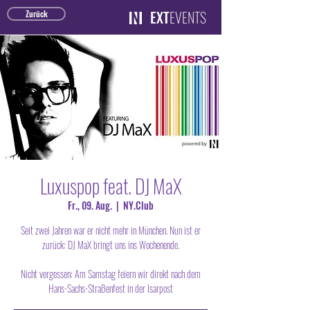
EXT
EVENTS
Zurück
Luxuspop feat. DJ MaX
Fr., 09. Aug.
  |  
NY.Club
Seit zwei Jahren war er nicht mehr in München. Nun ist er
zurück: DJ MaX bringt uns ins Wochenende.
Nicht vergessen: Am Samstag feiern wir direkt nach dem
Hans-Sachs-Straßenfest in der Isarpost