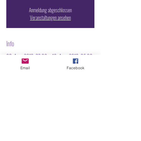
Anmeldung abgeschlossen
Veranstaltungen ansehen
Info
09. Aug. 2019, 23:00 – 10. Aug. 2019, 06:00
NY.Club, Elisenstraße 3, 80335 München,
Germany
Email
Facebook
TICKET VORVERKAUF NY.CLUB
www.nyclub.de