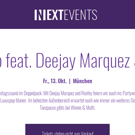
EXT
EVENTS
 feat. Deejay Marquez
Fr., 13. Okt.
  |  
München
eitagssound im Doppelpack. Mit Deejay Marquez und Roofey feiern wir euch ins Party
r Luxuspop Manier. Im beheizten Außenbereich erwartet euch wie immer ein weiteres Do
Tanzpause gibts bei Winnie & Mutti.
Tickets stehen nicht zum Verkauf