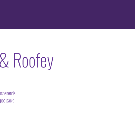
 & Roofey
wochenende
ppelpack: