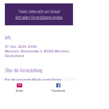
Tickets stehen nicht zum Verkauf
Jetzt andere Veranstaltungen ansehen
Info
27. Dez. 2024, 23:00
München, Elisenstraße 3, 80335 München,
Deutschland
Über die Veranstaltung
Für die passende Musik sorgt Deejay 
Marquez und unsere Barkeeper für die 
passenden Drinks. Draußen bekommt ihr 
Email
Facebook
wie immer geschützt von Wind und Wetter 
die perfekte Begrüßung von Winnie und 
den Drink zur Tanzpause von Mutti.