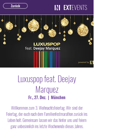
EXT
EVENTS
Zurück
Luxuspop feat. Deejay
Marquez
Fr., 27. Dez.
  |  
München
Willkommen zum 3. Weihnachtsfeiertag. Wir sind der
Feiertag, der euch nach dem Familienfestmarathon zurück ins
Leben holt. Gemeinsam lassen wir das hinter uns und feiern
ganz unbesinnlich ins letzte Wochenende dieses Jahres.