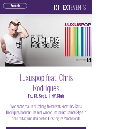
EXT
EVENTS
Zurück
Luxuspop feat. Chris
Rodriques
Fr., 13. Sept.
  |  
NY.Club
Wer schon mal in Nürnberg feiern war, kennt ihn: Chris
Rodriques besucht uns mal wieder und bringt seinen Style in
den Freitag und den besten Einstieg ins Wochenende