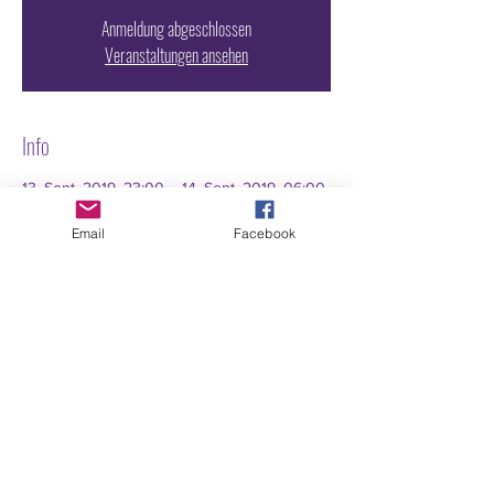
Anmeldung abgeschlossen
Veranstaltungen ansehen
Info
13. Sept. 2019, 23:00 – 14. Sept. 2019, 06:00
NY.Club, Elisenstraße 3, 80335 München,
Germany
Email
Facebook
TICKET VORVERKAUF NY.CLUB
www.nyclub.de