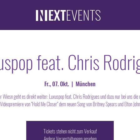
EXT
EVENTS
uspop feat. Chris Rodri
Fr., 07. Okt.
  |  
München
r Wiesn geht es direkt weiter: Luxuspop feat. Chris Rodrigues und dazu nur bei uns die of
Videopremiere von "Hold Me Closer" dem neuen Song von Britney Spears und Elton John
Tickets stehen nicht zum Verkauf
Andere Veranstaltungen ansehen