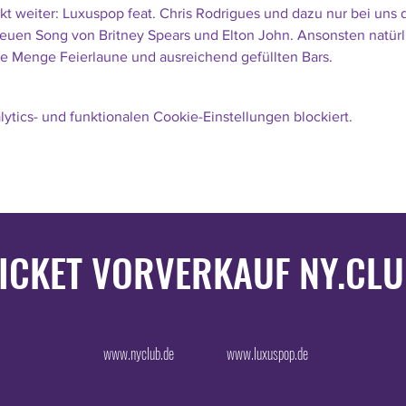
t weiter: Luxuspop feat. Chris Rodrigues und dazu nur bei uns d
euen Song von Britney Spears und Elton John. Ansonsten natürl
de Menge Feierlaune und ausreichend gefüllten Bars.
tics- und funktionalen Cookie-Einstellungen blockiert.
ICKET VORVERKAUF NY.CL
www.nyclub.de
www.luxuspop.de