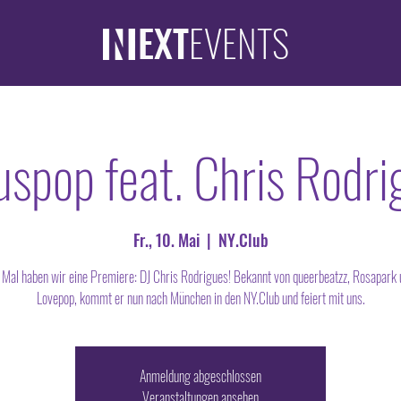
EXT
EVENTS
uspop feat. Chris Rodri
Fr., 10. Mai
  |  
NY.Club
 Mal haben wir eine Premiere: DJ Chris Rodrigues! Bekannt von queerbeatzz, Rosapark 
Lovepop, kommt er nun nach München in den NY.Club und feiert mit uns.
Anmeldung abgeschlossen
Veranstaltungen ansehen