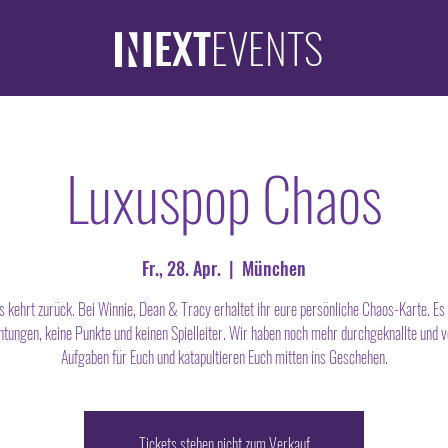
EXT
EVENTS
Luxuspop Chaos
Fr., 28. Apr.
  |  
München
 kehrt zurück. Bei Winnie, Dean & Tracy erhaltet ihr eure persönliche Chaos-Karte. Es 
htungen, keine Punkte und keinen Spielleiter. Wir haben noch mehr durchgeknallte und 
Aufgaben für Euch und katapultieren Euch mitten ins Geschehen.
Tickets stehen nicht zum Verkauf