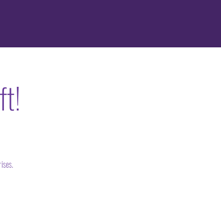
ft!
rises.