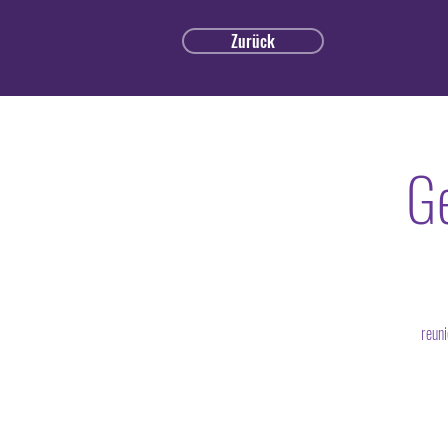
Zurück
Ge
reuni