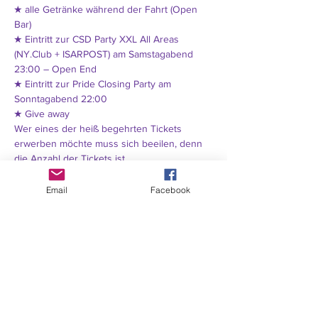
★ alle Getränke während der Fahrt (Open 
Bar)
★ Eintritt zur CSD Party XXL All Areas 
(NY.Club + ISARPOST) am Samstagabend 
23:00 – Open End
★ Eintritt zur Pride Closing Party am 
Sonntagabend 22:00
★ Give away
Wer eines der heiß begehrten Tickets 
erwerben möchte muss sich beeilen, denn 
die Anzahl der Tickets ist
wieder streng limitiert! Diese Tickets gibt es 
direkt im „NY.Club“, online auf 
Email
Facebook
www.dieCSDparty.de
 oder auf Anfrage per
Mail an 
info@nyclub.de
Zusätzlich zu den verkauften Plätzen gibt es 
die Möglichkeit, sich für einen der ebenfalls 
stark limitierten Freiplätze auf
unserem Parade-Wagen zu bewerben. 
Bedingung: Besonderes Outfit, schillernd, 
kreativ, sexy. Schickt Eure