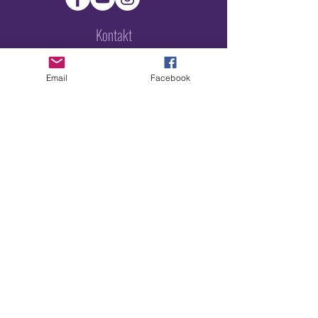
Kontakt
NY.CLUB
Email
Facebook
ELISENSTRASSE 3
80335 MÜNCHEN
E-MAIL:
INFO@LUXUSPOP.DE
PARTNER
50% ERMÄSSIGTEN EINTRITT FÜR ALLE
DIVERSITY MITGLIEDER (AUSGENOMMEN
AN SONDERVERANSTALTUNGEN)